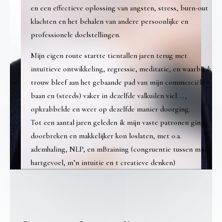
en een effectieve oplossing van angsten, stress, burn-out
klachten
en het behalen van andere persoonlijke en
professionele doelstellingen.
Mijn eigen route startte tientallen jaren terug met
intuïtieve ontwikkeling, regressie, meditatie, en waarbij ik
trouw bleef aan het gebaande pad van mijn commerciële
baan en (steeds) vaker in dezelfde valkuilen viel….,
opkrabbelde en weer op dezelfde manier doorging.
Tot een aantal jaren geleden ik mijn vaste patronen ging
doorbreken en makkelijker kon loslaten, met o.a.
ademhaling, NLP, en mBraining (congruentie tussen mijn
hartgevoel, m’n intuitie en t creatieve denken)