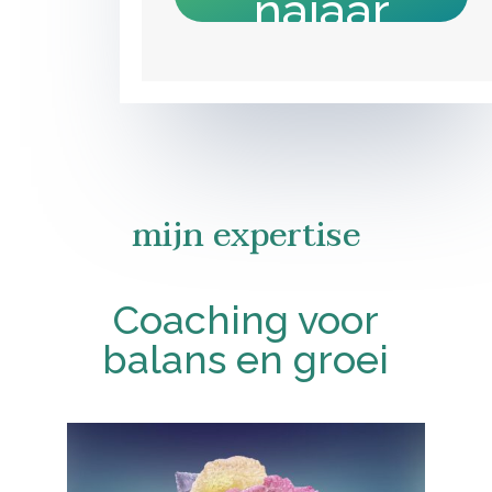
najaar
'23
8-9 & 22-23 oktober
mijn expertise
Coaching voor
balans en groei