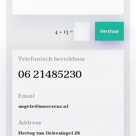
=
4 + 13
Verstuur
Telefonisch bereikbaar
06 21485230
Email
angele@innersenz.nl
Address
Hertog van Gelresingel 28