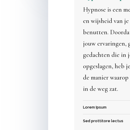
Hypnose is een m
en wijsheid van j
benutten. Doordat
jouw ervaringen, 
gedachten die in 
opgeslagen, heb je
de manier waarop j
in de weg zat.
Lorem Ipsum
Sed prottitore lectus