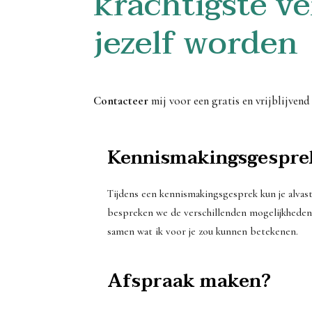
krachtigste ve
jezelf worden
Contacteer
mij voor een gratis en vrijblijve
Kennismakingsgespre
Tijdens een kennismakingsgesprek kun je alvas
bespreken we de verschillenden mogelijkheden,
samen wat ik voor je zou kunnen betekenen.
Afspraak maken?