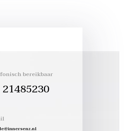
efonisch bereikbaar
 21485230
il
le@innersenz.nl