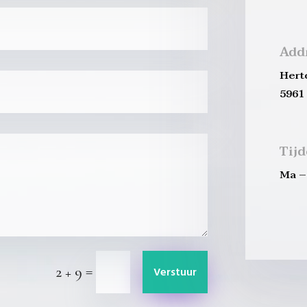
Add
Hert
5961
Tij
Ma – 
=
2 + 9
Verstuur