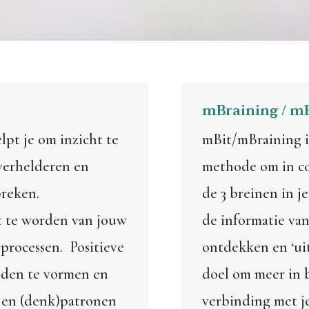
mBraining / m
lpt je om inzicht te
mBit/mBraining i
 verhelderen en
methode om in c
breken.
de 3 breinen in j
t te worden van jouw
de informatie van
processen. Positieve
ontdekken en ‘uit 
lden te vormen en
doel om meer in b
s en (denk)patronen
verbinding met je