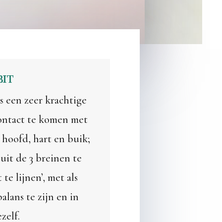
BIT
s een zeer krachtige
ontact te komen met
e hoofd, hart en buik;
uit de 3 breinen te
te lijnen’, met als
alans te zijn en in
zelf.