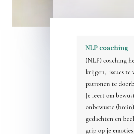
NLP coaching
(NLP) coaching he
krijgen, issues te
patronen te door
Je leert om bewus
onbewuste (brein)
gedachten en bee
grip op je emotie