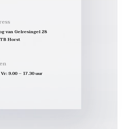
ress
og van Gelresingel 28
 TB Horst
den
Vr: 9.00 – 17.30 uur