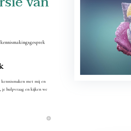
rsie van
nd kennismakingsgesprek
k
t kennismaken met mij en
 je hulpvraag en kijken we