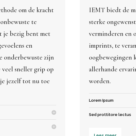
ethode om de kracht
IEMT biedt de mo
e onbewuste te
sterke ongewenst
 je bezig bent met
verminderen en o
gevoelens en
imprints, te vera
je onderbewuste zijn
oogbewegingen k
 veel sneller grip op
allerhande ervar
e jezelf tot nu toe
worden.
Lorem Ipsum
Sed prottitore lectus
Lees meer