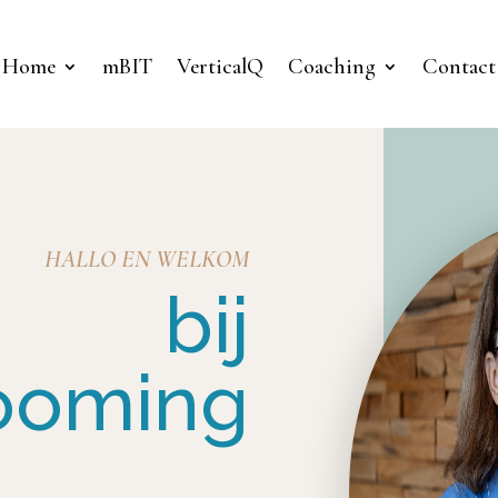
Home
mBIT
VerticalQ
Coaching
Contact
HALLO EN WELKOM
bij
ooming