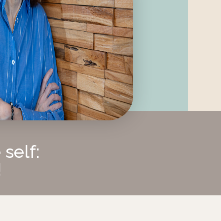
self:
!